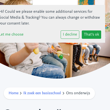
Hi! Could we please enable some additional services for
Social Media & Tracking
? You can always change or withdraw
your consent later.
Let me choose
I decline
That's ok
Home
Ik zoek een basisschool
Ons onderwijs