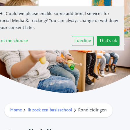
Hi! Could we please enable some additional services for
Social Media & Tracking
? You can always change or withdraw
your consent later.
Let me choose
I decline
That's ok
Home
Ik zoek een basisschool
Rondleidingen